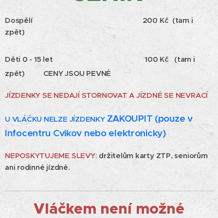
Dospělí 200 Kč (tam i
zpět)
Děti 0 - 15 let 100 Kč (tam i
zpět) CENY
JSOU PEVNÉ
JÍZDENKY SE NEDAJÍ STORNOVAT A JÍZDNÉ SE NEVRACÍ
ZAKOUPIT (pouze v
U VLÁČKU NELZE JÍZDENKY
Infocentru Cvikov nebo elektronicky)
NEPOSKYTUJEME SLEVY:
držitelům karty ZTP, seniorům
ani rodinné jízdné.
Vláčkem není možné